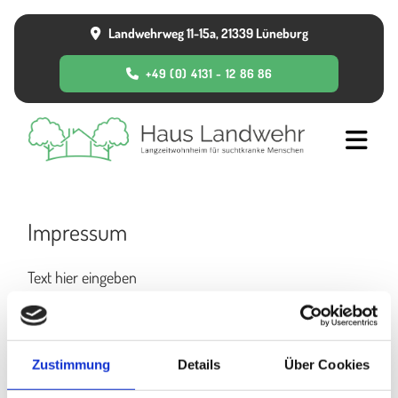
Landwehrweg 11-15a, 21339 Lüneburg

+49 (0) 4131 - 12 86 86
Impressum
Text hier eingeben
+49 (0) 4131 - 12 86 86

info@landwehr-ev.de

Zustimmung
Details
Über Cookies