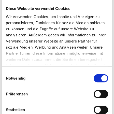
Vertreten durch:
Diese Webseite verwendet Cookies
Bianca Lohmeyer (1. Vorsitzende / Geschäftsführung)
Wir verwenden Cookies, um Inhalte und Anzeigen zu
Nico Hirth (2. Vorsitzender / Schatzmeister)
personalisieren, Funktionen für soziale Medien anbieten
Daniel Wascher (3. Vorsitzender / Schriftführer)
zu können und die Zugriffe auf unsere Website zu
analysieren. Außerdem geben wir Informationen zu Ihrer
Registereintrag:
Verwendung unserer Website an unsere Partner für
Eintragung im Vereinsregister.
soziale Medien, Werbung und Analysen weiter. Unsere
Partner führen diese Informationen möglicherweise mit
Registergericht: Amtsgericht Lüneburg
weiteren Daten zusammen, die Sie ihnen bereitgestellt
Registernummer: VR956
haben oder die sie im Rahmen Ihrer Nutzung der Dienste
gesammelt haben.
Einwilligungsauswahl
Bildnachweis:
Notwendig
Adobe Stock: #679336834, #73028491, #196062809
Präferenzen
Umsetzung:
Heise Home­pages |
Home­page er­stel­len las­sen
Statistiken