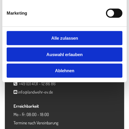
Heise Re­gio­Con­cept |
On­line Mar­ke­ting Agen­tur
Marketing
Alle zulassen
Landwehr e. V.
Landwehrweg 11-15a
Auswahl erlauben
21339 Lüneburg
Ablehnen
Kontakt
+49 (0) 4131 - 12 86 86

info@landwehr-ev.de

Erreichbarkeit
Mo - Fr: 08:00 - 18:00
Termine nach Vereinbarung